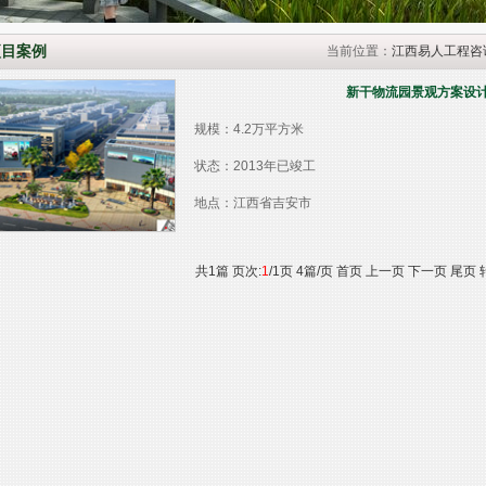
项目案例
当前位置：
江西易人工程咨
新干物流园景观方案设
规模：4.2万平方米
状态：2013年已竣工
地点：江西省吉安市
共
1
篇 页次:
1
/
1
页
4
篇/页
首页
上一页
下一页
尾页