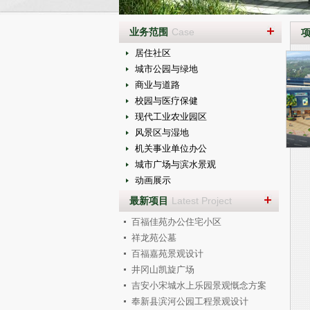
/li>
业务范围
Case
居住社区
城市公园与绿地
商业与道路
校园与医疗保健
现代工业农业园区
风景区与湿地
机关事业单位办公
城市广场与滨水景观
动画展示
最新项目
Latest Project
百福佳苑办公住宅小区
祥龙苑公墓
百福嘉苑景观设计
井冈山凯旋广场
吉安小宋城水上乐园景观慨念方案
奉新县滨河公园工程景观设计