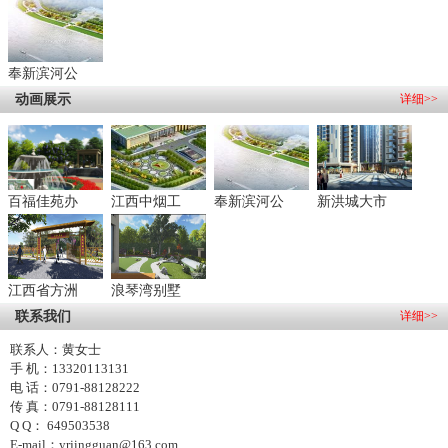
奉新滨河公
动画展示
详细>>
百福佳苑办
江西中烟工
奉新滨河公
新洪城大市
江西省方洲
浪琴湾别墅
联系我们
详细>>
联系人：黄女士
手 机：13320113131
电 话：0791-88128222
传 真：0791-88128111
Q Q： 649503538
E-mail：yrjingguan@163.com