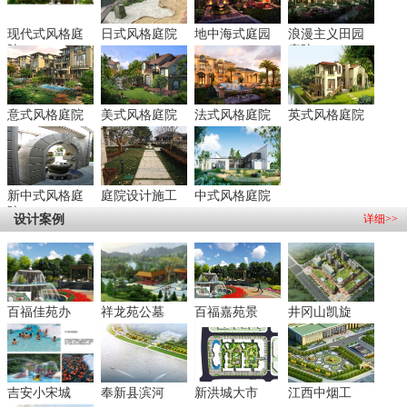
现代式风格庭
日式风格庭院
地中海式庭园
浪漫主义田园
院
庭院
意式风格庭院
美式风格庭院
法式风格庭院
英式风格庭院
新中式风格庭
庭院设计施工
中式风格庭院
院
设计案例
详细>>
百福佳苑办
祥龙苑公墓
百福嘉苑景
井冈山凯旋
吉安小宋城
奉新县滨河
新洪城大市
江西中烟工